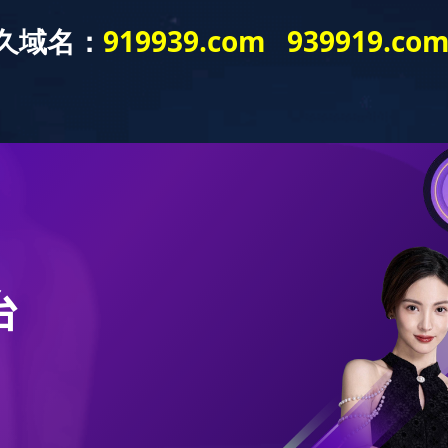
收藏本
打造国际一流的工程咨询企
心
爱游戏在线(中国)
代表业绩
合作单位
唯一官方网站