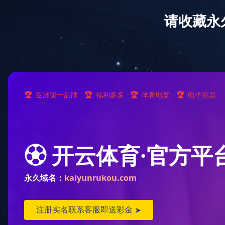
欢迎您进入爱游戏在线(中国)唯一官方网站官网！
首页
走进杭建
新闻中