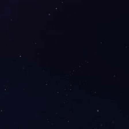
一篇：
2014年桐庐县政府投资项目审计优秀协审单位