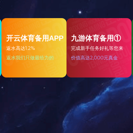
优秀新晋合作单位